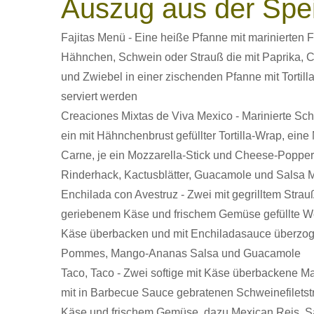
Auszug aus der Spei
Fajitas Menü - Eine heiße Pfanne mit marinierten F
Hähnchen, Schwein oder Strauß die mit Paprika, Ch
und Zwiebel in einer zischenden Pfanne mit Tortilla
serviert werden
Creaciones Mixtas de Viva Mexico - Marinierte Schw
ein mit Hähnchenbrust gefüllter Tortilla-Wrap, eine
Carne, je ein Mozzarella-Stick und Cheese-Popper
Rinderhack, Kactusblätter, Guacamole und Salsa 
Enchilada con Avestruz - Zwei mit gegrilltem Strauß
geriebenem Käse und frischem Gemüse gefüllte Wei
Käse überbacken und mit Enchiladasauce überzoge
Pommes, Mango-Ananas Salsa und Guacamole
Taco, Taco - Zwei softige mit Käse überbackene Maist
mit in Barbecue Sauce gebratenen Schweinefiletst
Käse und frischem Gemüse, dazu Mexican Reis, S