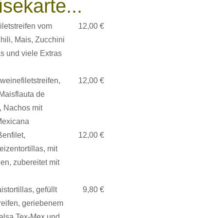
sekarte...
iletstreifen vom
12,00 €
ili, Mais, Zucchini
s und viele Extras
einefiletstreifen,
12,00 €
 Maisflauta de
, Nachos mit
Mexicana
enfilet,
12,00 €
zentortillas, mit
n, zubereitet mit
ortillas, gefüllt
9,80 €
reifen, geriebenem
alsa Tex-Mex und