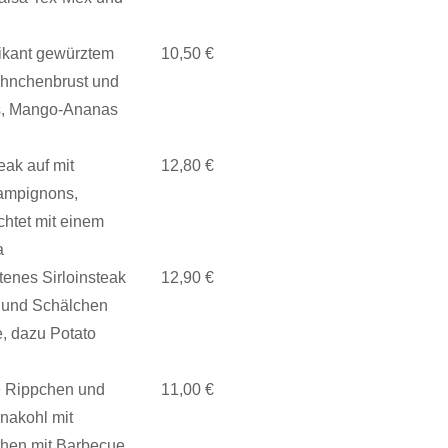
 pikant gewürztem
10,50 €
ähnchenbrust und
eis, Mango-Ananas
eak auf mit
12,80 €
ampignons,
chtet mit einem
a
atenes Sirloinsteak
12,90 €
 und Schälchen
e, dazu Potato
e Rippchen und
11,00 €
nakohl mit
hen mit Barbecue