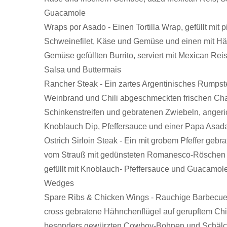
Guacamole
Wraps por Asado - Einen Tortilla Wrap, gefüllt mit
Schweinefilet, Käse und Gemüse und einen mit H
Gemüse gefüllten Burrito, serviert mit Mexican R
Salsa und Buttermais
Rancher Steak - Ein zartes Argentinisches Rumpst
Weinbrand und Chili abgeschmeckten frischen Ch
Schinkenstreifen und gebratenen Zwiebeln, angeri
Knoblauch Dip, Pfeffersauce und einer Papa Asad
Ostrich Sirloin Steak - Ein mit grobem Pfeffer gebr
vom Strauß mit gedünsteten Romanesco-Röschen
gefüllt mit Knoblauch- Pfeffersauce und Guacamol
Wedges
Spare Ribs & Chicken Wings - Rauchige Barbecu
cross gebratene Hähnchenflügel auf gerupftem Chi
besonders gewürzten Cowboy-Bohnen und Schälc